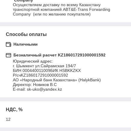
Company
Осуществляем доставку по всему Казахстану 
транспортной компанией ABT&E-Trans Forwarding 
Company  (или по желанию покупателя)
Способы оплаты
Наличными
Безналичный расчет KZ186017291000001592
Юридический адрес:

г. Шымкент ул.Сайрамская 194/7

БИН 000440011009БИК HSBKKZKX

Р/счKZ186017291000001592 

АО «Народный банк Казахстана» (HalykBank)

Директор: Новиков В.С

E-mail: sk-uko@yandex.kz
НДС, %
12