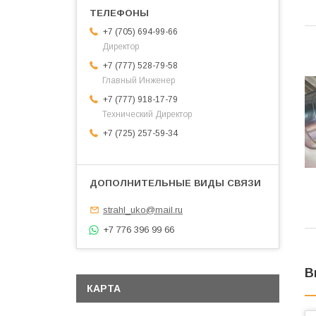
+7 (705) 694-99-66
Директор
+7 (777) 528-79-58
Главный Инженер
+7 (777) 918-17-79
Технический Директор
+7 (725) 257-59-34
strahl_uko@mail.ru
+7 776 396 99 66
В
КАРТА