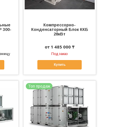
льные
Компрессорно-
 300-
Конденсаторный Блок ККБ
28кВт
от 1 485 000 ₸
озницу
Под заказ
Купить
Топ продаж