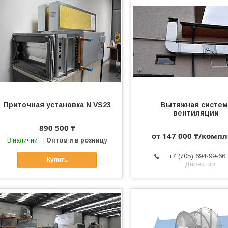
Приточная установка N VS23
Вытяжная систем
вентиляции
890 500 ₸
от 147 000 ₸/компл
В наличии
Оптом и в розницу
+7 (705) 694-99-66
Купить
Директор