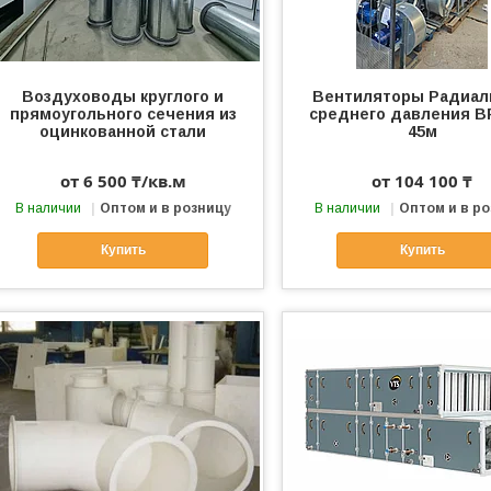
Воздуховоды круглого и
Вентиляторы Радиа
прямоугольного сечения из
среднего давления ВР
оцинкованной стали
45м
от 6 500 ₸/кв.м
от 104 100 ₸
В наличии
Оптом и в розницу
В наличии
Оптом и в р
Купить
Купить