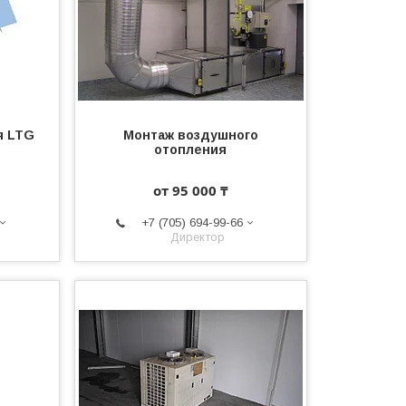
я LTG
Монтаж воздушного
отопления
от 95 000 ₸
+7 (705) 694-99-66
Директор