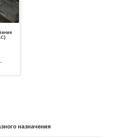
вание
AC)
зного назначения