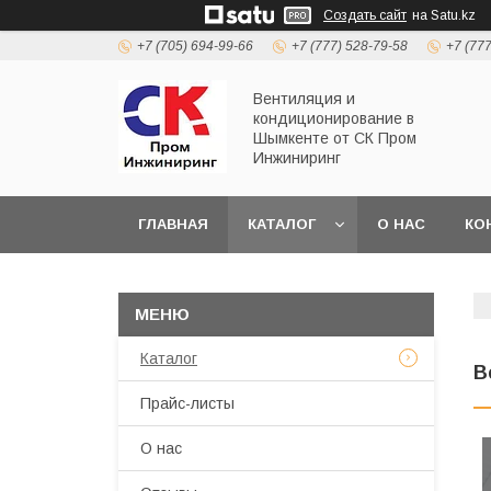
Создать сайт
на Satu.kz
+7 (705) 694-99-66
+7 (777) 528-79-58
+7 (77
Вентиляция и
кондиционирование в
Шымкенте от СК Пром
Инжиниринг
ГЛАВНАЯ
КАТАЛОГ
О НАС
КО
Каталог
В
Прайс-листы
О нас