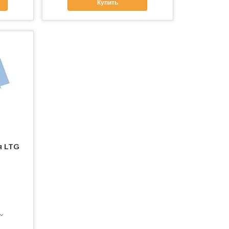
Купить
я LTG