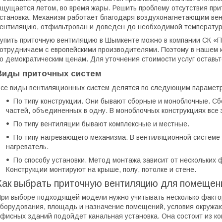
щущается летом, во время жары. Решить проблему отсутствия пр
становка. Механизм работает благодаря воздухонагнетающим ве
ентиляцию, отфильтрован и доведен до необходимой температур
упить приточную вентиляцию в Шымкенте можно в компании СК «
отрудничаем с европейскими производителями. Поэтому в нашем 
о демократическим ценам. Для уточнения стоимости услуг оставьте
Виды приточных систем
се виды вентиляционных систем делятся по следующим парамет
По типу конструкции. Они бывают сборные и моноблочные. Сб
частей, объединенных в одну. В моноблочных конструкциях все
По типу вентиляции бывают комплексные и местные.
По типу нагревающего механизма. В вентиляционной системе
нагреватель.
По способу установки. Метод монтажа зависит от нескольких 
Конструкции монтируют на крыше, полу, потолке и стене.
Как выбрать приточную вентиляцию для помещен
ри выборе подходящей модели нужно учитывать несколько фактор
борудования, площадь и назначение помещений, условия окруж
фисных зданий подойдет канальная установка. Она состоит из ко