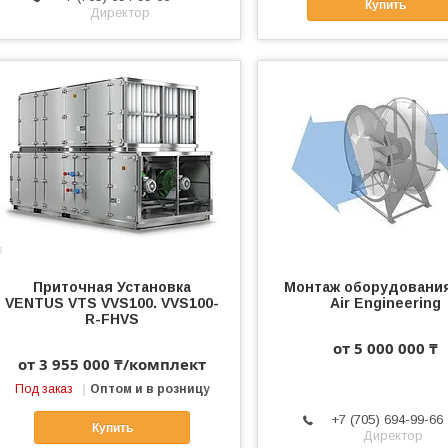
Купить
Директор
Приточная Установка
Монтаж оборудовани
VENTUS VTS VVS100. VVS100-
Air Engineering
R-FHVS
от 5 000 000 ₸
от 3 955 000 ₸/комплект
Под заказ
Оптом и в розницу
+7 (705) 694-99-66
Купить
Директор