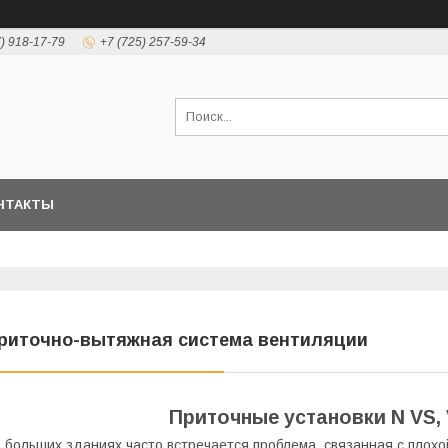
7) 918-17-79
+7 (725) 257-59-34
НТАКТЫ
риточно-вытяжная система вентиляции
Приточные установки N VS,
 больших зданиях часто встречается проблема, связанная с плох