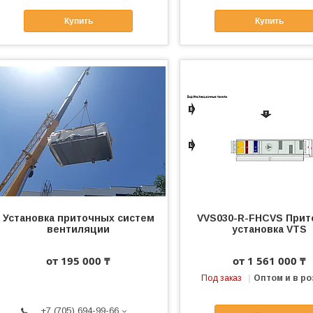
Купить
Купить
Установка приточных систем
VVS030-R-FHCVS Прит
вентиляции
установка VTS
от 195 000 ₸
от 1 561 000 ₸
Под заказ
Оптом и в ро
+7 (705) 694-99-66