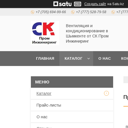
Создать сайт
на Satu.kz
+7 (705) 694-99-66
+7 (777) 528-79-58
+7 (77
Вентиляция и
кондиционирование в
Шымкенте от СК Пром
Инжиниринг
ГЛАВНАЯ
КАТАЛОГ
О НАС
КО
Каталог
П
Прайс-листы
О нас
В