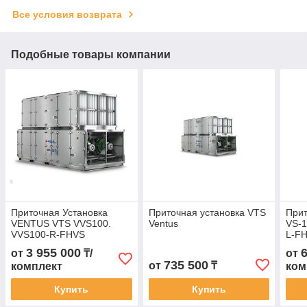
Все условия возврата
Подобные товары компании
Приточная Установка
Приточная установка VTS
Прит
VENTUS VTS VVS100.
Ventus
VS-1
VVS100-R-FHVS
L-F
3 955 000
от
₸/
от
735 500
от
₸
комплект
ком
Купить
Купить